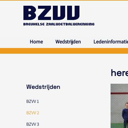
Home
Wedstrijden
Ledeninformati
her
Wedstrijden
BZVV 1
BZVV 2
BZVV 3