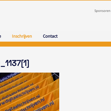
Sponsoren
e
Inschrijven
Contact
_1137[1]